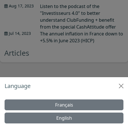
Aug 17, 2023
Listen to the podcast of the
"Investisseurs 4.0" to better
understand ClubFunding + benefit
from the special CashAttitude offer
Jul 14, 2023
The annuel inflation in France down to
+5.5% in June 2023 (HICP)
Articles
Language
Français
English
Home
Save
Invest
More